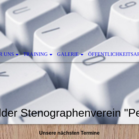
R UNS
TRAINING
GALERIE
ÖFFENTLICHKEITSA
der Stenographenverein "Pel
Unsere nächsten Termine