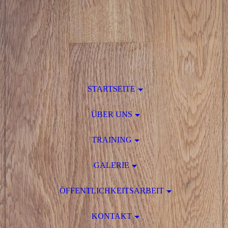
STARTSEITE
ÜBER UNS
TRAINING
GALERIE
ÖFFENTLICHKEITSARBEIT
KONTAKT